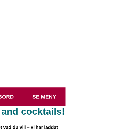
ibes!
 balla spel och
tt stanna länge.
!
BORD
SE MENY
 and cocktails!
vad du vill – vi har laddat