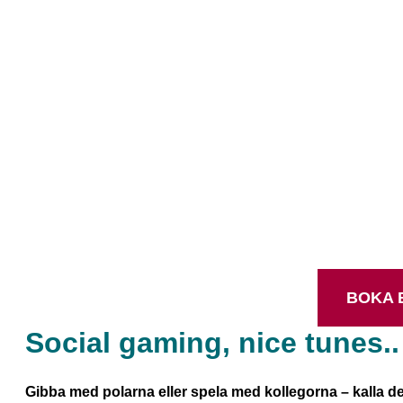
Crazy good v
Vår sociala oas är fylld med bra vibes,
maxat med hängytor – Alla anledningar a
Välkommen hem till Stars
BOKA 
Social gaming, nice tunes..
Gibba med polarna eller spela med kollegorna – kalla det 