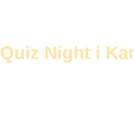
Quiz Night i Ka
Musikquiz varje onsdagkväll 17:30 – 21:00. Uppv
18:30.
LÄS MER OCH BOKA