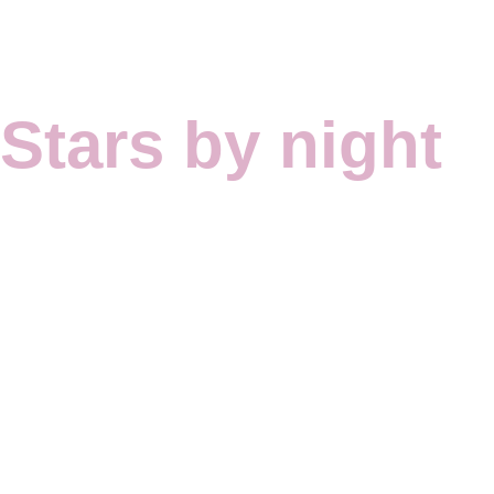
Stars by night
När klockan slår 22:00 på fredagar och lördaga
Stars by night.
Ljuset dimmas, musiken vrids upp och hela stället 
äkta
downtown USA
-känslan. Förvänta dig
spont
drinkar
och
maxade vibes
långt in på natten.
Det är den typen av helgkänsla som påminner om e
storstad – livligt, socialt och fullt av “let’s make to
energi.