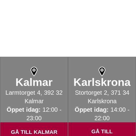
Welcome home to Stars
Social gaming, craziness… and cocktails!
Kalmar
Karlskrona
Larmtorget 4, 392 32
Stortorget 2, 371 34
Kalmar
Karlskrona
Öppet idag:
12:00 -
Öppet idag:
14:00 -
23:00
22:00
GÅ TILL
GÅ TILL KALMAR